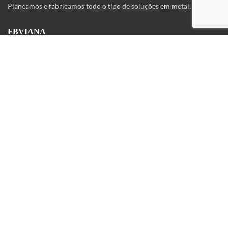
Planeamos e fabricamos todo o tipo de soluções em metal.
FBVIANA
Início
Sobre nós
Contactos
SOLUÇÕES
Indústria
Construção
Urbanísmo
Restauração e hotelaria
Mobiliário e interiores